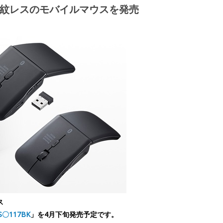
紋レスのモバイルマウスを発売
ス
S〇117BK
」を4月下旬発売予定です。