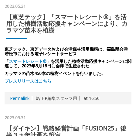
2023.05.31
【東芝テック】「スマートレシート®」を活
用した植樹活動応援キャンペーンにより、カ
ラマツ苗木を植樹
東芝テック、東芝データおよび会津森林活用機構は、福島県会津
若松市における電子レシートサービス
「
スマートレシート®
」を活用した植樹活動応援キャンペーンに関
連して、2023年5月18日に会津で生産された
カラマツの苗木450本の植樹イベントを行いました。
プレスリリースはこちら
Permalink
by HP編集スタッフ用
at 16:50
2023.05.31
【ダイキン】戦略経営計画「FUSION25」後
半３ヵ年計画を策定