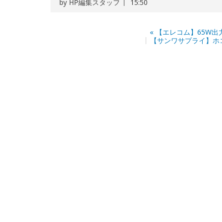
by
HP編集スタッフ
15:50
«
【エレコム】65W出
【サンワサプライ】ホ