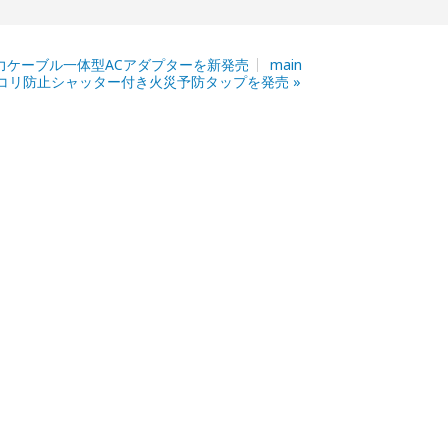
力ケーブル一体型ACアダプターを新発売
main
コリ防止シャッター付き火災予防タップを発売
»